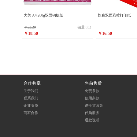
映美
康雅
大美 A4 260g双面铜版纸
旗森双面彩喷打印纸
博雅
洁风
￥22.20
销量 832
￥18.50
￥16.50
德旺
华扬
绮云
爱家
双鹿
晨露
罗技
德爵
合作共赢
售前售后
关于我们
免责条款
代尔塔
金佰利
联系我们
使用条款
凯壹特（KIT Safety）
谋福
企业资质
退换货政策
商家合作
代购服务
ZOEDUR
登升（DS）
退款说明
洽洽
来伊份