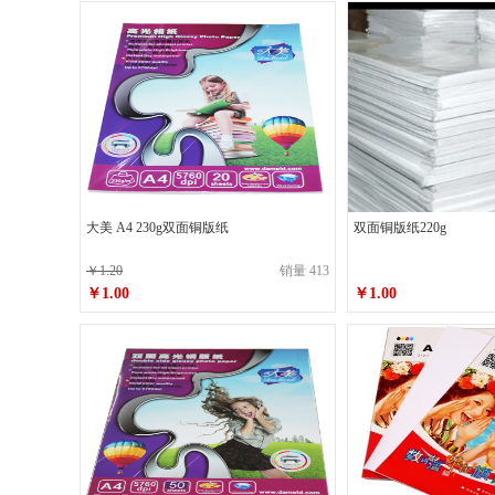
点金石
韩国得宝（Diplomat）
天威
美能达
可爱可
麦斯威尔
蓝月亮
滴露
南孚
金霸王
大美 A4 230g双面铜版纸
双面铜版纸220g
百顺
小钢炮
￥1.20
销量 413
￥1.00
￥1.00
普霖
普印力
瑞丽
施乐
大美
妙洁
友日久
汰渍