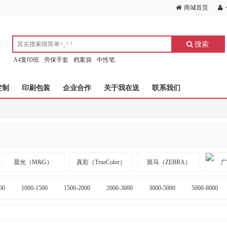
商城首页
搜索
A4复印纸
劳保手套
档案袋
中性笔
定制
印刷包装
企业合作
关于我在送
联系我们
晨光（M&G）
真彩（TrueColor）
斑马（ZEBRA）
00
1000-1500
1500-2000
2000-3000
3000-5000
5000-8000
夏普(SHARP)
UPM 桃欣乐(Copykid)
Double A
科诚