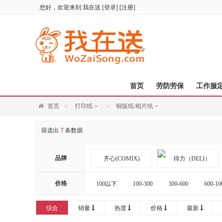
您好，欢迎来到
我在送
[
登录
] [
注册
]
首页
劳防劳保
工作服
首页
打印纸
铜版纸/相片纸
筛选出
7
条数据
品牌
齐心(COMIX)
价格
100以下
100-300
300-600
600-10
20000以上
奔图（PANTUM）
综合
销量
热度
价格
最新