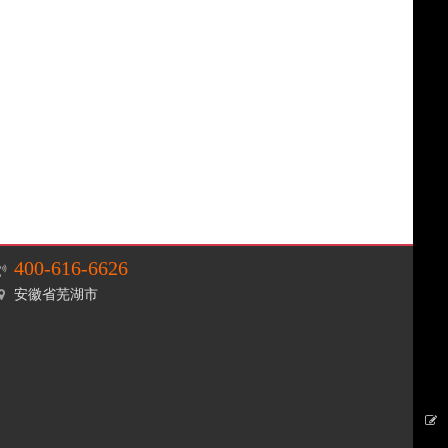
金万年
美家欣
公牛
浩顺
欧联亚
罗费
蝴蝶牌
强林
永乐
安普
珍宝
杜邦
400-616-6626
安徽省芜湖市
奇强
Bradi
先锋
突击手（udarnik）
徐福记
三辉麦丰
闲趣
王子