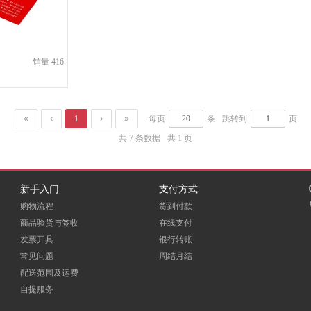
永青
康宇
宝克
风行天下
六神
鑫达
销量 416
中华
创易
霍尼韦尔
博宝
白鹅
上汇
1
每页
条
跳转到
页
共 7 条数据
共 1 页
益而高
正点
黑客
泰科
欣保
金城
新手入门
支付方式
购物流程
货到付款
MasterLock
欧伦泰
淮海
商品验货与签收
在线支付
万度
统领（TONGLING）
兵行者
发票开具
银行转账
常见问题
周结月结
星宇
斯诺凯普
奥利奥
配送范围及运费
自提服务
金蝶
天色
达利园