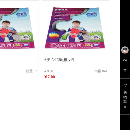
博采
三菱（Uni）
莱盛
百乐
威猛先生
白猫
五月花
超霸
金旗舰
未来
大美 A4 230g相片纸
佳印
Double
销量 32
￥9.00
销量 841
￥7.00
领航
佳东
购
齐享
阳光
物
车
0
3M
广博
半（TSC）
佳博(Gprinter)