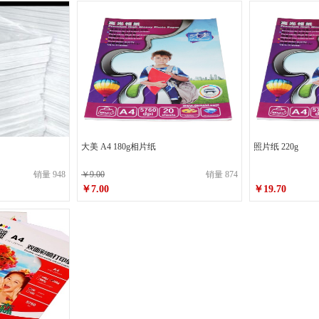
迪堡
索享(DreamFax)
周虎臣
佳能
东芝
格之格
雀巢
太古
爱特福
清风
心相印
洁云
立顿
国产
百旺
大美 A4 180g相片纸
照片纸 220g
如佳
传美
天章龙
销量 948
￥9.00
销量 874
￥7.00
￥19.70
亿安
顺章
阅美
卡西欧（CASIO）
至尚创美
意林
洁尔乐
雕牌
七彩
三金
英雄
佳隆
台