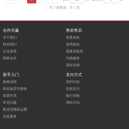
共 7 条数据
共 1 页
合作共赢
售前售后
关于我们
免责条款
联系我们
使用条款
企业资质
退换货政策
商家合作
代购服务
退款说明
新手入门
支付方式
购物流程
货到付款
商品验货与签收
在线支付
发票开具
银行转账
常见问题
周结月结
配送范围及运费
自提服务