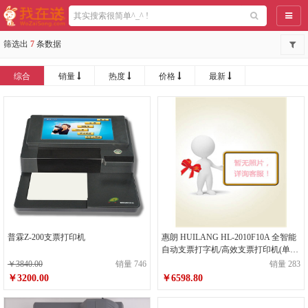
导航
筛选出
7
条数据
综合
销量
热度
价格
最新
普霖Z-200支票打印机
惠朗 HUILANG HL-2010F10A 全智能
自动支票打字机/高效支票打印机(单
位：台)
￥3840.00
销量 746
销量 283
￥3200.00
￥6598.80