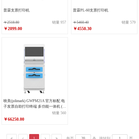
普霖支票打印机
普霖PL-60支票打印机
￥2518.80
销量 957
￥5460.40
销量 579
￥2099.00
￥4550.30
映美(jolimark) GWPM21A 官方标配 电
子发票自助打印终端 多功能一体机 (单
位：台) 白色
销量 560
￥66250.00
1
每页
条
跳转到
页