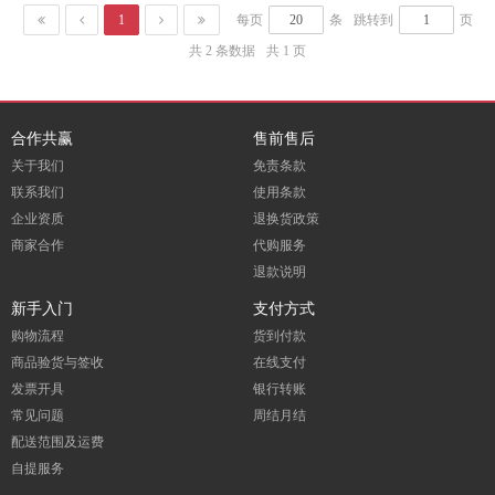
1
每页
条
跳转到
页
共 2 条数据
共 1 页
合作共赢
售前售后
关于我们
免责条款
联系我们
使用条款
企业资质
退换货政策
商家合作
代购服务
退款说明
新手入门
支付方式
购物流程
货到付款
商品验货与签收
在线支付
发票开具
银行转账
常见问题
周结月结
配送范围及运费
自提服务