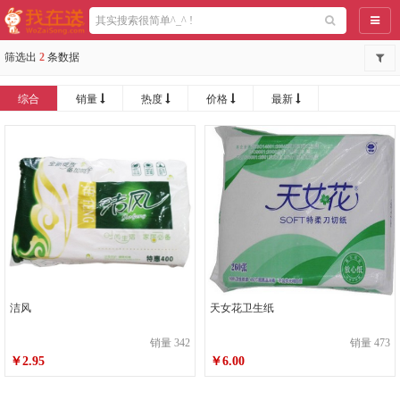
导航
筛选出
2
条数据
综合
销量
热度
价格
最新
洁风
天女花卫生纸
销量 342
销量 473
￥2.95
￥6.00