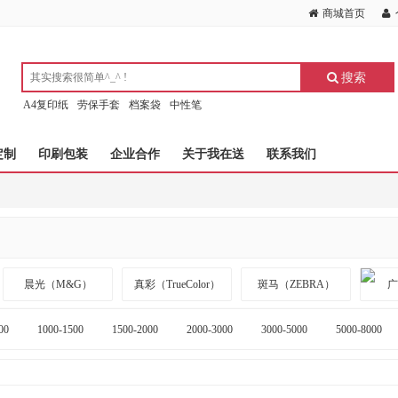
商城首页
搜索
A4复印纸
劳保手套
档案袋
中性笔
定制
印刷包装
企业合作
关于我在送
联系我们
晨光（M&G）
真彩（TrueColor）
斑马（ZEBRA）
00
1000-1500
1500-2000
2000-3000
3000-5000
5000-8000
夏普(SHARP)
UPM 桃欣乐(Copykid)
Double A
科诚