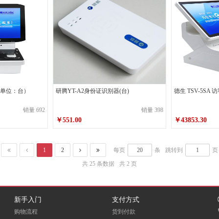
三雄极光
中华（ZHONGHUA）
晨光（M＆G）
兰汇东
乐活天章
多利（
 （单位：台）
研腾YT-A2身份证识别器(台)
德生 TSV-5SA
安妮
新绿天章
兴业
销量 692
销量 398
￥551.00
￥43853.30
金光
金辉
超印（superprint）
1
2
每页
条
跳转到
页
雄宇
新北洋
金安格
共 25 条数据
共 2 页
未来（Future）
富士施乐（FujiXerox）
紫好顺
GC
一叶（yiye）
TRANSMATE/传美
欣乐（UP
新手入门
支付方式
购物流程
货到付款