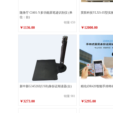
映美
康雅
随身厅 CI401-Y多功能原笔迹识别仪 (单
英联科技YLXS-05型实
位：台)
博雅
洁风
销量 659
￥1136.00
￥12000.00
德旺
华扬
绮云
爱家
双鹿
晨露
罗技
德爵
代尔塔
金佰利
新中新G34520Z(USB)身份证阅读器(台)
精伦iDR420智能手持终
凯壹特（KIT Safety）
谋福
销量 981
ZOEDUR
登升（DS）
￥3273.00
￥5295.00
洽洽
来伊份