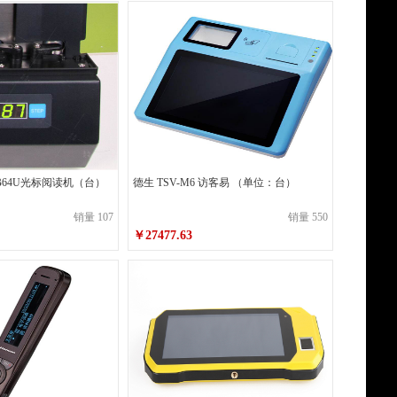
博采
三菱（Uni）
莱盛
百乐
威猛先生
白猫
五月花
超霸
金旗舰
未来
B64U光标阅读机（台）
德生 TSV-M6 访客易 （单位：台）
佳印
Double
销量 107
销量 550
￥27477.63
领航
佳东
齐享
阳光
3M
广博
半（TSC）
佳博(Gprinter)