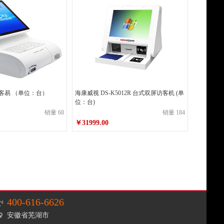
凤凰
华沂
亚太森博
天章（TANGO）
BENEFIT）
印美佳
 访客易 （单位：台）
海康威视 DS-K5012R 台式双屏访客机 (单
位：台)
好顺
APP
销量 68
销量 184
￥31999.00
精算子
嘉际
森润
天和
达伯埃
永泰
400-616-6626
M Copykid）
蓝百旺（paperone）
安徽省芜湖市