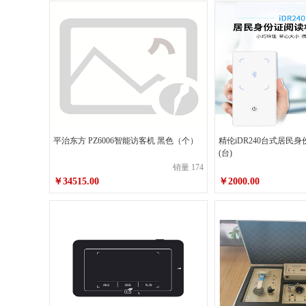
点金石
韩国得宝（Diplomat）
天威
美能达
可爱可
麦斯威尔
蓝月亮
滴露
南孚
金霸王
平治东方 PZ6006智能访客机 黑色（个）
精伦iDR240台式居民
(台)
百顺
小钢炮
销量 174
￥34515.00
￥2000.00
普霖
普印力
瑞丽
施乐
大美
妙洁
友日久
汰渍