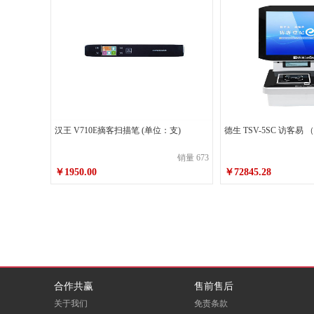
劳卫士
汇东
清风图文
汉王 V710E摘客扫描笔 (单位：支)
德生 TSV-5SC 访客易
至冠
傲雪
销量 673
￥1950.00
￥72845.28
晨鸣
史泰博
悠米（umi）
三元（SAN YUAN）
元浩（yuanhao）
祥纸源
多林（DLDuolin）
丽印
合作共赢
售前售后
关于我们
免责条款