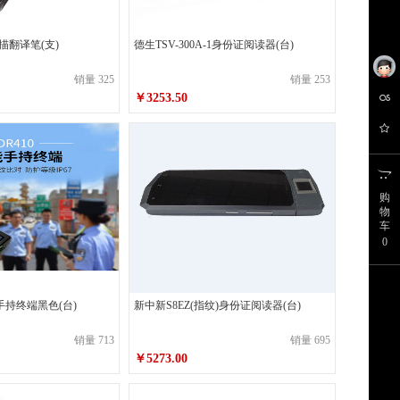
金万年
美家欣
扫描翻译笔(支)
德生TSV-300A-1身份证阅读器(台)
公牛
浩顺
销量 325
销量 253
￥3253.50
欧联亚
罗费
蝴蝶牌
强林
永乐
安普
购
物
珍宝
杜邦
车
0
奇强
Bradi
能手持终端黑色(台)
新中新S8EZ(指纹)身份证阅读器(台)
先锋
突击手（udarnik）
销量 713
销量 695
徐福记
三辉麦丰
￥5273.00
闲趣
王子