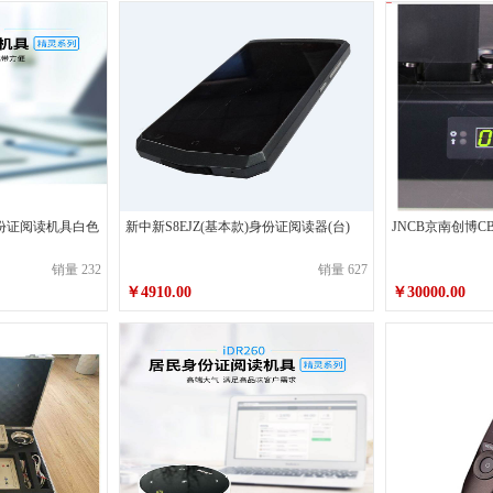
迪堡
索享(DreamFax)
周虎臣
佳能
东芝
格之格
雀巢
太古
爱特福
清风
心相印
洁云
立顿
国产
百旺
身份证阅读机具白色
新中新S8EJZ(基本款)身份证阅读器(台)
JNCB京南创博C
如佳
传美
天章龙
销量 232
销量 627
￥4910.00
￥30000.00
亿安
顺章
阅美
卡西欧（CASIO）
至尚创美
意林
洁尔乐
雕牌
七彩
三金
英雄
佳隆
台