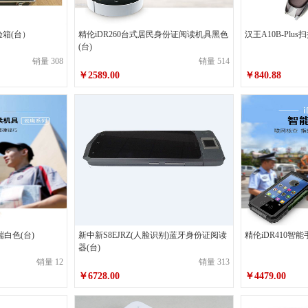
永青
康宇
宝克
验箱(台）
精伦iDR260台式居民身份证阅读机具黑色
汉王A10B-Plus
风行天下
(台)
六神
鑫达
销量 308
销量 514
￥2589.00
￥840.88
中华
创易
霍尼韦尔
博宝
白鹅
上汇
益而高
正点
黑客
泰科
欣保
金城
MasterLock
欧伦泰
淮海
端白色(台)
新中新S8EJRZ(人脸识别)蓝牙身份证阅读
精伦iDR410智
万度
统领（TONGLING）
兵行者
器(台)
销量 12
销量 313
星宇
斯诺凯普
奥利奥
￥6728.00
￥4479.00
金蝶
天色
达利园