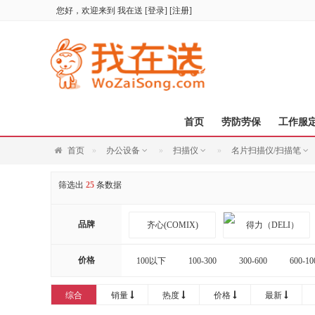
您好，欢迎来到
我在送
[
登录
] [
注册
]
首页
劳防劳保
工作服
首页
办公设备
扫描仪
名片扫描仪/扫描笔
筛选出
25
条数据
品牌
齐心(COMIX)
价格
100以下
100-300
300-600
600-10
20000以上
奔图（PANTUM）
综合
销量
热度
价格
最新