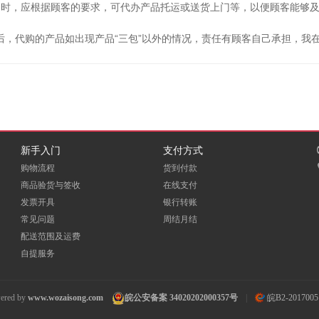
同时，应根据顾客的要求，可代办产品托运或送货上门等，以便顾客能够
后，代购的产品如出现产品“三包”以外的情况，责任有顾客自己承担，我
新手入门
支付方式
购物流程
货到付款
商品验货与签收
在线支付
发票开具
银行转账
常见问题
周结月结
配送范围及运费
自提服务
ered by
www.wozaisong.com
皖公安备案 34020202000357号
|
皖B2-2017005