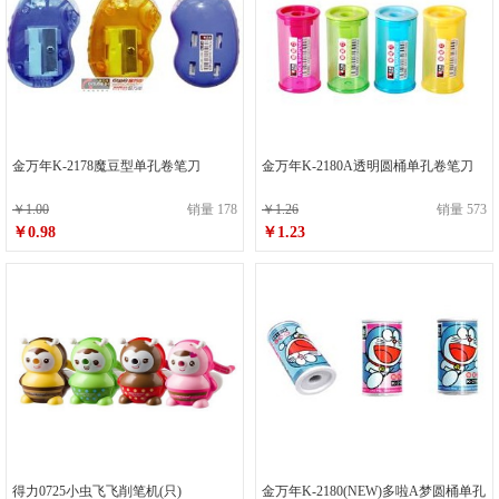
金万年K-2178魔豆型单孔卷笔刀
金万年K-2180A透明圆桶单孔卷笔刀
￥1.00
销量 178
￥1.26
销量 573
￥0.98
￥1.23
得力0725小虫飞飞削笔机(只)
金万年K-2180(NEW)多啦A梦圆桶单孔