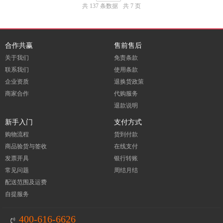
共 137 条数据
共 7 页
合作共赢
售前售后
关于我们
免责条款
联系我们
使用条款
企业资质
退换货政策
商家合作
代购服务
退款说明
新手入门
支付方式
购物流程
货到付款
商品验货与签收
在线支付
发票开具
银行转账
常见问题
周结月结
配送范围及运费
自提服务
400-616-6626