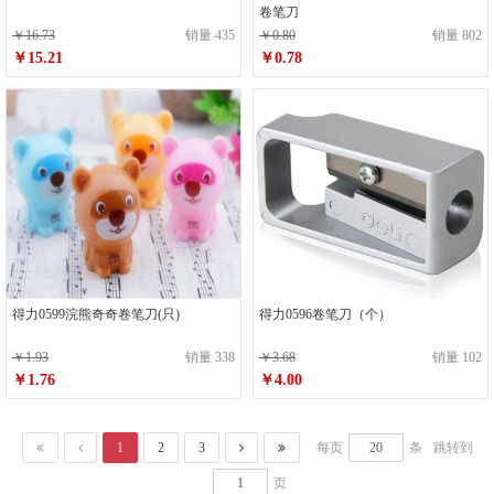
卷笔刀
￥16.73
销量 435
￥0.80
销量 802
￥15.21
￥0.78
得力0599浣熊奇奇卷笔刀(只)
得力0596卷笔刀（个）
￥1.93
销量 338
￥3.68
销量 102
￥1.76
￥4.00
1
2
3
每页
条
跳转到
页