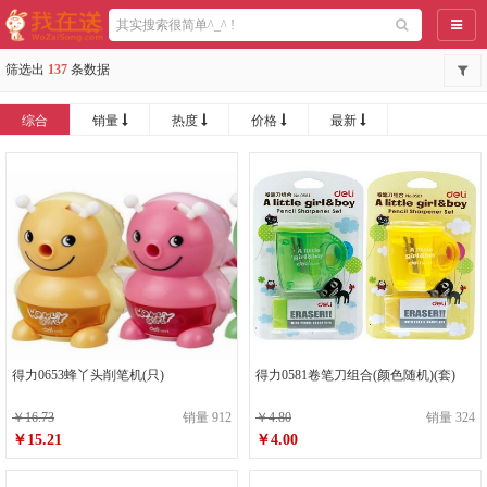
导航
筛选出
137
条数据
综合
销量
热度
价格
最新
得力0653蜂丫头削笔机(只)
得力0581卷笔刀组合(颜色随机)(套)
￥16.73
销量 912
￥4.80
销量 324
￥15.21
￥4.00