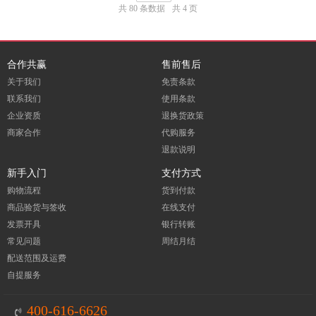
共 80 条数据
共 4 页
合作共赢
售前售后
关于我们
免责条款
联系我们
使用条款
企业资质
退换货政策
商家合作
代购服务
退款说明
新手入门
支付方式
购物流程
货到付款
商品验货与签收
在线支付
发票开具
银行转账
常见问题
周结月结
配送范围及运费
自提服务
400-616-6626