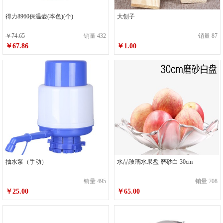
得力8960保温壶(本色)(个)
大刨子
￥74.65
销量 432
销量 87
￥67.86
￥1.00
抽水泵（手动）
水晶玻璃水果盘 磨砂白 30cm
销量 495
销量 708
￥25.00
￥65.00