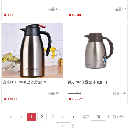
销量 656
销量 82
￥1.00
￥85.00
富光FGL3505真空多用壶1.5L
得力8966保温壶(本色)(个)
销量 945
￥168.60
销量 826
￥120.00
￥153.27
1
2
3
每页
条
跳转到
页