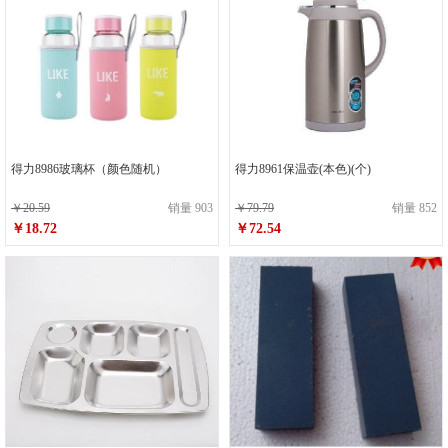
得力8986玻璃杯（颜色随机）
得力8961保温壶(本色)(个)
￥20.59
销量 903
￥79.79
销量 852
￥18.72
￥72.54