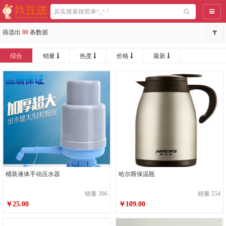
导航
筛选出
80
条数据
综合
销量
热度
价格
最新
桶装液体手动压水器
哈尔斯保温瓶
销量 396
销量 554
￥25.00
￥109.00