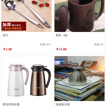
汤勺
茶杯（瓷）
销量 685
销量 80
￥5.00
￥15.00
苏泊尔热水瓶
保温壶水壶